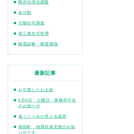
既存住現況調査
未分類
欠陥住宅調査
第三者住宅監理
耐震診断・耐震補強
最新記事
お引渡しとお土産
5月9日 土曜日 事務所不在
のお知らせ
遠くにうみの見える場所
海田町 地震対策支援のお知
らせです