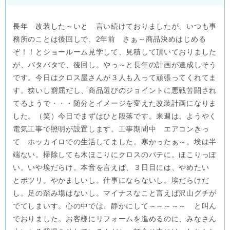
長年 改装した～いと 言い続けておりましたが、いつも事
務所のことは後回しで、2年前 さぁ～商品決めはじめる
ぞ！！とショールーム見学して、見積して頂いておりました
が、バタバタで、後回し。やっ～と長年の計画が達成しそう
です。今日はクロス屋さんが３人も入って頑張ってくれてま
す。狭いし窮屈だし、商品選びのジョイントに悪戦苦闘され
てるようで・・・随分とイメージを変えた改装計画になりま
した。（笑）今日でまずはひと段落です。来週は、ようやく
電気工事で照明が設置します。工事期間中 エアコンきっ
て ホッカイロでの生活してました。寒かったぁ～。埃は半
端ない。掃除しても木ほこりにクロスのパテに。ほこりっぽ
い。いや埃だらけ。本音を言えば、３日目には、やめたい
とポツリ。やかましいし。仕事にならないし。埃だらけだ
し。足の踏み場はないし。マイナスなこと言えば沢山グチが
でてしまいす。心の中では、静かにして～～～～～ と叫ん
でおりました。お客様にリフォームを進めるのに、みなさん