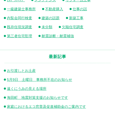
一級建築士事務所
不動産購入
仕事の話
内覧会同行検査
建築の話題
新築工事
既存住現況調査
未分類
欠陥住宅調査
第三者住宅監理
耐震診断・耐震補強
最新記事
お引渡しとお土産
5月9日 土曜日 事務所不在のお知らせ
遠くにうみの見える場所
海田町 地震対策支援のお知らせです
家庭におけるエコ窓普及促進補助金のご案内です