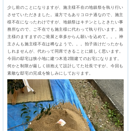
少し前のことになりますが、施主様不在の地鎮祭を執り行い
させていただきました。遠方でもありコロナ過なので、施主
様不在になったわけですが、地鎮祭はキチンとしときたい事
務所なので、ご不在でも施主様に代わって執り行います。施
主様のますますのご発展と幸多からん願いを込めて。。。神
主さんも施主様不在は稀なようで。。。拍子抜けだったかも
しれませんが、代わって同席できることに嬉しく思います。
今回の邸宅は狭小地に建つ木造2階建てのお宅になります。
何かと制限が厳しく頭抱えて設計してた社長ですが、今回も
素敵な邸宅の完成を愉しみにしております。