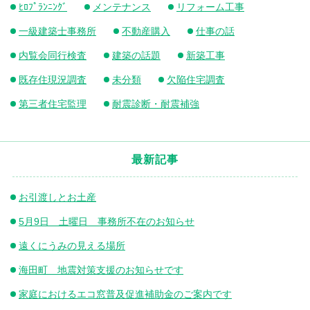
ﾋﾛﾌﾟﾗﾝﾆﾝｸﾞ
メンテナンス
リフォーム工事
一級建築士事務所
不動産購入
仕事の話
内覧会同行検査
建築の話題
新築工事
既存住現況調査
未分類
欠陥住宅調査
第三者住宅監理
耐震診断・耐震補強
最新記事
お引渡しとお土産
5月9日 土曜日 事務所不在のお知らせ
遠くにうみの見える場所
海田町 地震対策支援のお知らせです
家庭におけるエコ窓普及促進補助金のご案内です